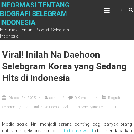
Skip
INFORMASI TENTANG
to
BIOGRAFI SELEGRAM
content
INDONESIA
Informasi Tentang Biografi Selegram
Indonesia
Viral! Inilah Na Daehoon
Selebgram Korea yang Sedang
Hits di Indonesia
Oktober 24, 2025
admin
0 Komentar
Biografi
Selegram
Viral! Inilah Na Daehoon Selebgram Korea yang Sedang Hits
Media sosial kini menjadi sarana penting bagi banyak orang
untuk mengekspresikan diri
info-beasiswa.id
dan mendapatkan