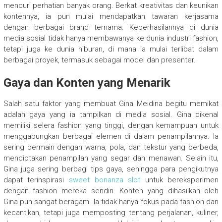
mencuri perhatian banyak orang. Berkat kreativitas dan keunikan
kontennya, ia pun mulai mendapatkan tawaran kerjasama
dengan berbagai brand ternama. Keberhasilannya di dunia
media sosial tidak hanya membawanya ke dunia industri fashion,
tetapi juga ke dunia hiburan, di mana ia mulai terlibat dalam
berbagai proyek, termasuk sebagai model dan presenter.
Gaya dan Konten yang Menarik
Salah satu faktor yang membuat Gina Meidina begitu memikat
adalah gaya yang ia tampilkan di media sosial. Gina dikenal
memiliki selera fashion yang tinggi, dengan kemampuan untuk
menggabungkan berbagai elemen di dalam penampilannya. Ia
sering bermain dengan warna, pola, dan tekstur yang berbeda,
menciptakan penampilan yang segar dan menawan. Selain itu,
Gina juga sering berbagi tips gaya, sehingga para pengikutnya
dapat terinspirasi
sweet bonanza slot
untuk bereksperimen
dengan fashion mereka sendiri. Konten yang dihasilkan oleh
Gina pun sangat beragam. Ia tidak hanya fokus pada fashion dan
kecantikan, tetapi juga memposting tentang perjalanan, kuliner,