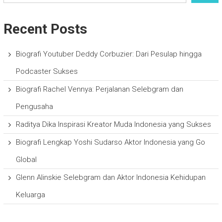
Recent Posts
Biografi Youtuber Deddy Corbuzier: Dari Pesulap hingga
Podcaster Sukses
Biografi Rachel Vennya: Perjalanan Selebgram dan
Pengusaha
Raditya Dika Inspirasi Kreator Muda Indonesia yang Sukses
Biografi Lengkap Yoshi Sudarso Aktor Indonesia yang Go
Global
Glenn Alinskie Selebgram dan Aktor Indonesia Kehidupan
Keluarga