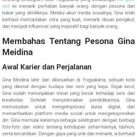
slot
ini menarik perhatian banyak orang dengan pesona dan
bakat yang dimilikinya. Melalui akun media sosialnya, Gina telah
berhasil menciptakan citra yang kuat, menarik ribuan pengikut,
dan menjadi influencer yang inspiratif bagi banyak orang.
Membahas Tentang Pesona Gina
Meidina
Awal Karier dan Perjalanan
Gina Meidina lahir dan dibesarkan di Yogyakarta, sebuah kota
yang dikenal dengan budaya dan seni yang kaya. Sejak kecil,
Gina sudah menunjukkan minat yang besar terhadap seni dan
kreativitas. Setelah menyelesaikan pendidikannya, Gina
memutuskan untuk mengeksplorasi dunia digital, dan
memanfaatkan platform media sosial untuk mengekspresikan
diri. Gina memulai kariernya sebagai selebgram dengan berbagi
foto-foto dan video tentang kehidupan sehari-harinya, fashion,
serta kecantikan. Dengan gaya yang unik dan menarik, ia berhasil