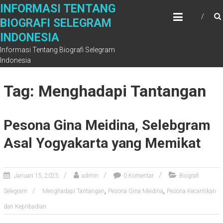
Skip
INFORMASI TENTANG
to
BIOGRAFI SELEGRAM
content
INDONESIA
Informasi Tentang Biografi Selegram
Indonesia
Tag: Menghadapi Tantangan
Pesona Gina Meidina, Selebgram
Asal Yogyakarta yang Memikat
Januari 15, 2025
admin
0 Komentar
Biografi
,
,
Selegram
Menghadapi Tantangan
Pesona Gina Meidina
Pesona Kecantikan
dan Kepribadian