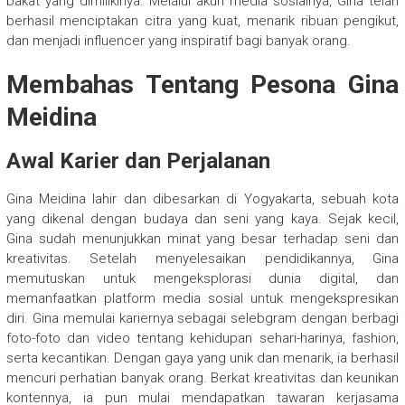
bakat yang dimilikinya. Melalui akun media sosialnya, Gina telah
berhasil menciptakan citra yang kuat, menarik ribuan pengikut,
dan menjadi influencer yang inspiratif bagi banyak orang.
Membahas Tentang Pesona Gina
Meidina
Awal Karier dan Perjalanan
Gina Meidina lahir dan dibesarkan di Yogyakarta, sebuah kota
yang dikenal dengan budaya dan seni yang kaya. Sejak kecil,
Gina sudah menunjukkan minat yang besar terhadap seni dan
kreativitas. Setelah menyelesaikan pendidikannya, Gina
memutuskan untuk mengeksplorasi dunia digital, dan
memanfaatkan platform media sosial untuk mengekspresikan
diri. Gina memulai kariernya sebagai selebgram dengan berbagi
foto-foto dan video tentang kehidupan sehari-harinya, fashion,
serta kecantikan. Dengan gaya yang unik dan menarik, ia berhasil
mencuri perhatian banyak orang. Berkat kreativitas dan keunikan
kontennya, ia pun mulai mendapatkan tawaran kerjasama