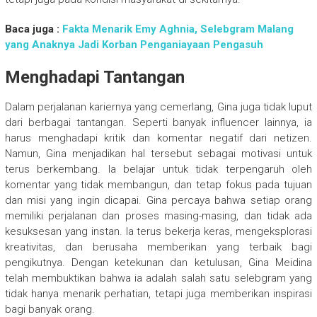
Baca juga :
Fakta Menarik Emy Aghnia, Selebgram Malang
yang Anaknya Jadi Korban Penganiayaan Pengasuh
Menghadapi Tantangan
Dalam perjalanan kariernya yang cemerlang, Gina juga tidak luput
dari berbagai tantangan. Seperti banyak influencer lainnya, ia
harus menghadapi kritik dan komentar negatif dari netizen.
Namun, Gina menjadikan hal tersebut sebagai motivasi untuk
terus berkembang. Ia belajar untuk tidak terpengaruh oleh
komentar yang tidak membangun, dan tetap fokus pada tujuan
dan misi yang ingin dicapai. Gina percaya bahwa setiap orang
memiliki perjalanan dan proses masing-masing, dan tidak ada
kesuksesan yang instan. Ia terus bekerja keras, mengeksplorasi
kreativitas, dan berusaha memberikan yang terbaik bagi
pengikutnya. Dengan ketekunan dan ketulusan, Gina Meidina
telah membuktikan bahwa ia adalah salah satu selebgram yang
tidak hanya menarik perhatian, tetapi juga memberikan inspirasi
bagi banyak orang.