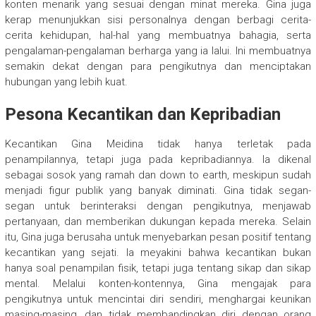
konten menarik yang sesuai dengan minat mereka. Gina juga
kerap menunjukkan sisi personalnya dengan berbagi cerita-
cerita kehidupan, hal-hal yang membuatnya bahagia, serta
pengalaman-pengalaman berharga yang ia lalui. Ini membuatnya
semakin dekat dengan para pengikutnya dan menciptakan
hubungan yang lebih kuat.
Pesona Kecantikan dan Kepribadian
Kecantikan Gina Meidina tidak hanya terletak pada
penampilannya, tetapi juga pada kepribadiannya. Ia dikenal
sebagai sosok yang ramah dan down to earth, meskipun sudah
menjadi figur publik yang banyak diminati. Gina tidak segan-
segan untuk berinteraksi dengan pengikutnya, menjawab
pertanyaan, dan memberikan dukungan kepada mereka. Selain
itu, Gina juga berusaha untuk menyebarkan pesan positif tentang
kecantikan yang sejati. Ia meyakini bahwa kecantikan bukan
hanya soal penampilan fisik, tetapi juga tentang sikap dan sikap
mental. Melalui konten-kontennya, Gina mengajak para
pengikutnya untuk mencintai diri sendiri, menghargai keunikan
masing-masing, dan tidak membandingkan diri dengan orang