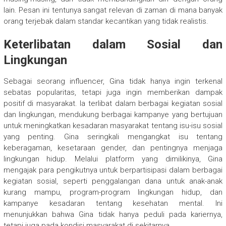
lain. Pesan ini tentunya sangat relevan di zaman di mana banyak
orang terjebak dalam standar kecantikan yang tidak realistis.
Keterlibatan dalam Sosial dan
Lingkungan
Sebagai seorang influencer, Gina tidak hanya ingin terkenal
sebatas popularitas, tetapi juga ingin memberikan dampak
positif di masyarakat. Ia terlibat dalam berbagai kegiatan sosial
dan lingkungan, mendukung berbagai kampanye yang bertujuan
untuk meningkatkan kesadaran masyarakat tentang isu-isu sosial
yang penting. Gina seringkali mengangkat isu tentang
keberagaman, kesetaraan gender, dan pentingnya menjaga
lingkungan hidup. Melalui platform yang dimilikinya, Gina
mengajak para pengikutnya untuk berpartisipasi dalam berbagai
kegiatan sosial, seperti penggalangan dana untuk anak-anak
kurang mampu, program-program lingkungan hidup, dan
kampanye kesadaran tentang kesehatan mental. Ini
menunjukkan bahwa Gina tidak hanya peduli pada kariernya,
tetapi juga pada kondisi masyarakat di sekitarnya.