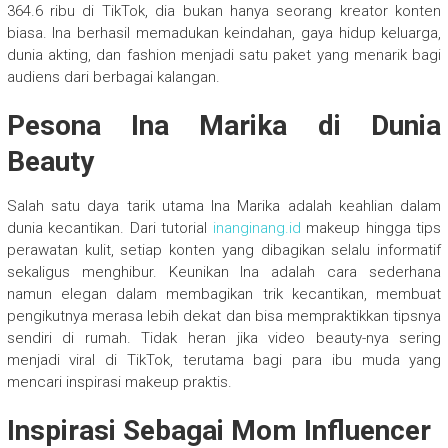
364.6 ribu di TikTok, dia bukan hanya seorang kreator konten
biasa. Ina berhasil memadukan keindahan, gaya hidup keluarga,
dunia akting, dan fashion menjadi satu paket yang menarik bagi
audiens dari berbagai kalangan.
Pesona Ina Marika di Dunia
Beauty
Salah satu daya tarik utama Ina Marika adalah keahlian dalam
dunia kecantikan. Dari tutorial
inanginang.id
makeup hingga tips
perawatan kulit, setiap konten yang dibagikan selalu informatif
sekaligus menghibur. Keunikan Ina adalah cara sederhana
namun elegan dalam membagikan trik kecantikan, membuat
pengikutnya merasa lebih dekat dan bisa mempraktikkan tipsnya
sendiri di rumah. Tidak heran jika video beauty-nya sering
menjadi viral di TikTok, terutama bagi para ibu muda yang
mencari inspirasi makeup praktis.
Inspirasi Sebagai Mom Influencer