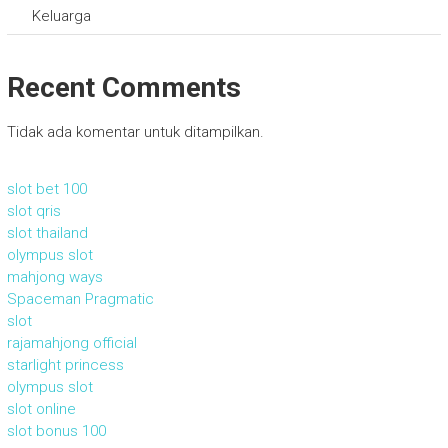
Keluarga
Recent Comments
Tidak ada komentar untuk ditampilkan.
slot bet 100
slot qris
slot thailand
olympus slot
mahjong ways
Spaceman Pragmatic
slot
rajamahjong official
starlight princess
olympus slot
slot online
slot bonus 100