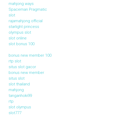
mahjong ways
Spaceman Pragmatic
slot
rajamahjong official
starlight princess
olympus slot
slot online
slot bonus 100
bonus new member 100
rtp slot
situs slot gacor
bonus new member
situs slot
slot thailand
mahjong
tanganhoki99
rtp
slot olympus
slot777