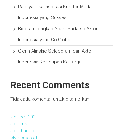
Raditya Dika Inspirasi Kreator Muda
Indonesia yang Sukses
Biografi Lengkap Yoshi Sudarso Aktor
Indonesia yang Go Global
Glenn Alinskie Selebgram dan Aktor
Indonesia Kehidupan Keluarga
Recent Comments
Tidak ada komentar untuk ditampilkan.
slot bet 100
slot qris
slot thailand
olympus slot