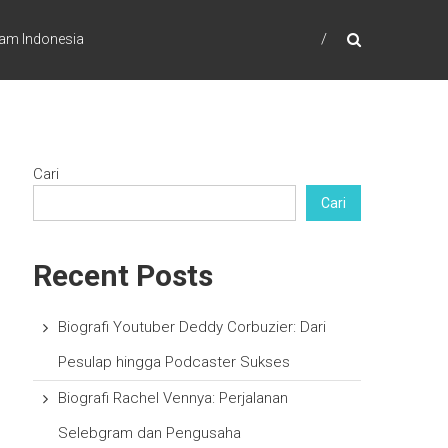
ram Indonesia
Cari
Cari
Recent Posts
Biografi Youtuber Deddy Corbuzier: Dari
Pesulap hingga Podcaster Sukses
Biografi Rachel Vennya: Perjalanan
Selebgram dan Pengusaha