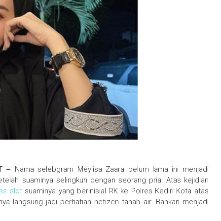
RT –
Nama selebgram Meylisa Zaara belum lama ini menjadi
telah suaminya selingkuh dengan seorang pria. Atas kejidian
ss slot
suaminya yang berinisial RK ke Polres Kediri Kota atas
a langsung jadi perhatian netizen tanah air. Bahkan menjadi