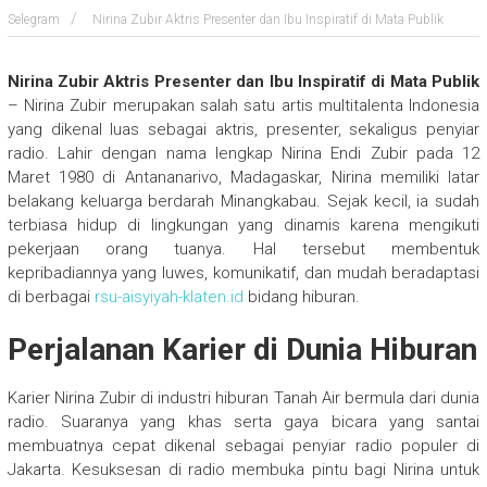
Selegram
Nirina Zubir Aktris Presenter dan Ibu Inspiratif di Mata Publik
Nirina Zubir Aktris Presenter dan Ibu Inspiratif di Mata Publik
– Nirina Zubir merupakan salah satu artis multitalenta Indonesia
yang dikenal luas sebagai aktris, presenter, sekaligus penyiar
radio. Lahir dengan nama lengkap Nirina Endi Zubir pada 12
Maret 1980 di Antananarivo, Madagaskar, Nirina memiliki latar
belakang keluarga berdarah Minangkabau. Sejak kecil, ia sudah
terbiasa hidup di lingkungan yang dinamis karena mengikuti
pekerjaan orang tuanya. Hal tersebut membentuk
kepribadiannya yang luwes, komunikatif, dan mudah beradaptasi
di berbagai
rsu-aisyiyah-klaten.id
bidang hiburan.
Perjalanan Karier di Dunia Hiburan
Karier Nirina Zubir di industri hiburan Tanah Air bermula dari dunia
radio. Suaranya yang khas serta gaya bicara yang santai
membuatnya cepat dikenal sebagai penyiar radio populer di
Jakarta. Kesuksesan di radio membuka pintu bagi Nirina untuk