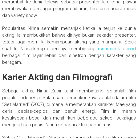
merambah ke dunia televisi sebagai presenter. Ia dikenal piawai
membawakan berbagai program hiburan, terutama acara musik
dan variety show.
Popularitas Nirina semakin menanjak ketika ia terjun ke dunia
akting. Ia membuktikan bahwa dirinya bukan sekadar presenter,
tetapi juga memiliki kemampuan akting yang mumpuni. Sejak
saat itu, Nirina kerap dipercaya membintangi
rsnurrohmah.co.id
berbagai film layar lebar dan sinetron dengan karakter yang
beragam.
Karier Akting dan Filmografi
Sebagai aktris, Nirina Zubir telah membintangi sejumlah film
populer Indonesia. Salah satu peran ikoniknya adalah dalam film
“Get Married” (2007), di mana ia memerankan karakter Mae yang
ceria, ceplas-ceplos, dan penuh energi. Film ini meraih
kesuksesan besar dan melahirkan beberapa sekuel, sekaligus
mengukuhkan posisi Nirina sebagai aktris papan atas.
Selain “Get Married”, Nirina juga tampil dalam film-film seperti