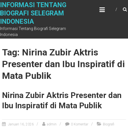
Skip
INFORMASI TENTANG
to
BIOGRAFI SELEGRAM
content
INDONESIA
Informasi Tentang Biografi Selegram
Indonesia
Tag: Nirina Zubir Aktris
Presenter dan Ibu Inspiratif di
Mata Publik
Nirina Zubir Aktris Presenter dan
Ibu Inspiratif di Mata Publik
Januari 16, 2026
admin
0 Komentar
Biografi