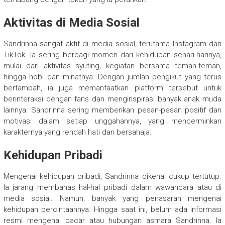
Aktivitas di Media Sosial
Sandrinna sangat aktif di media sosial, terutama Instagram dan
TikTok. Ia sering berbagi momen dari kehidupan sehari-harinya,
mulai dari aktivitas syuting, kegiatan bersama teman-teman,
hingga hobi dan minatnya. Dengan jumlah pengikut yang terus
bertambah, ia juga memanfaatkan platform tersebut untuk
berinteraksi dengan fans dan menginspirasi banyak anak muda
lainnya. Sandrinna sering memberikan pesan-pesan positif dan
motivasi dalam setiap unggahannya, yang mencerminkan
karakternya yang rendah hati dan bersahaja.
Kehidupan Pribadi
Mengenai kehidupan pribadi, Sandrinna dikenal cukup tertutup.
Ia jarang membahas hal-hal pribadi dalam wawancara atau di
media sosial. Namun, banyak yang penasaran mengenai
kehidupan percintaannya. Hingga saat ini, belum ada informasi
resmi mengenai pacar atau hubungan asmara Sandrinna. Ia