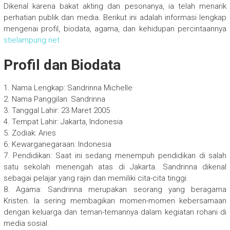
Dikenal karena bakat akting dan pesonanya, ia telah menarik
perhatian publik dan media. Berikut ini adalah informasi lengkap
mengenai profil, biodata, agama, dan kehidupan percintaannya
stielampung.net
Profil dan Biodata
1. Nama Lengkap: Sandrinna Michelle
2. Nama Panggilan: Sandrinna
3. Tanggal Lahir: 23 Maret 2005
4. Tempat Lahir: Jakarta, Indonesia
5. Zodiak: Aries
6. Kewarganegaraan: Indonesia
7. Pendidikan: Saat ini sedang menempuh pendidikan di salah
satu sekolah menengah atas di Jakarta. Sandrinna dikenal
sebagai pelajar yang rajin dan memiliki cita-cita tinggi.
8. Agama: Sandrinna merupakan seorang yang beragama
Kristen. Ia sering membagikan momen-momen kebersamaan
dengan keluarga dan teman-temannya dalam kegiatan rohani di
media sosial.