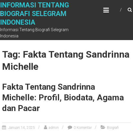
Skip
INFORMASI TENTANG
to
BIOGRAFI SELEGRAM
content
INDONESIA
Informasi Tentang Biografi Selegram
Indonesia
Tag: Fakta Tentang Sandrinna
Michelle
Fakta Tentang Sandrinna
Michelle: Profil, Biodata, Agama
dan Pacar
Januari 14, 2025
admin
0 Komentar
Biografi