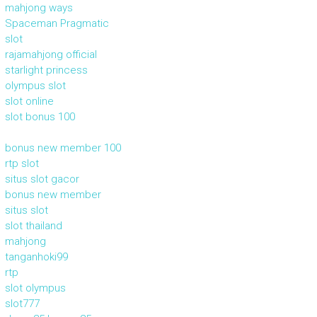
mahjong ways
Spaceman Pragmatic
slot
rajamahjong official
starlight princess
olympus slot
slot online
slot bonus 100
bonus new member 100
rtp slot
situs slot gacor
bonus new member
situs slot
slot thailand
mahjong
tanganhoki99
rtp
slot olympus
slot777