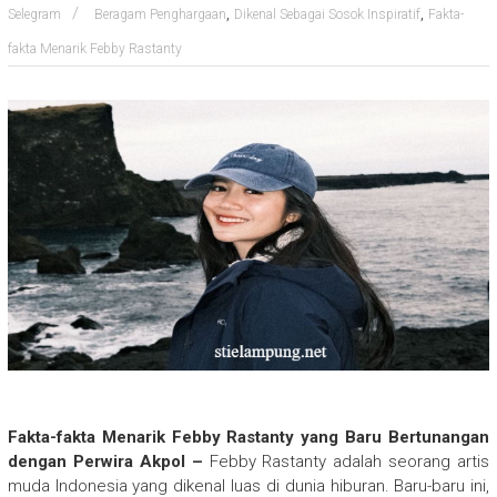
,
,
Selegram
Beragam Penghargaan
Dikenal Sebagai Sosok Inspiratif
Fakta-
fakta Menarik Febby Rastanty
Fakta-fakta Menarik Febby Rastanty yang Baru Bertunangan
dengan Perwira Akpol –
Febby Rastanty adalah seorang artis
muda Indonesia yang dikenal luas di dunia hiburan. Baru-baru ini,