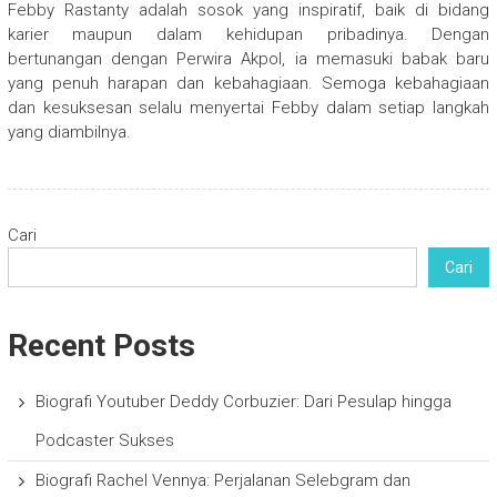
Febby Rastanty adalah sosok yang inspiratif, baik di bidang
karier maupun dalam kehidupan pribadinya. Dengan
bertunangan dengan Perwira Akpol, ia memasuki babak baru
yang penuh harapan dan kebahagiaan. Semoga kebahagiaan
dan kesuksesan selalu menyertai Febby dalam setiap langkah
yang diambilnya.
Cari
Cari
Recent Posts
Biografi Youtuber Deddy Corbuzier: Dari Pesulap hingga
Podcaster Sukses
Biografi Rachel Vennya: Perjalanan Selebgram dan