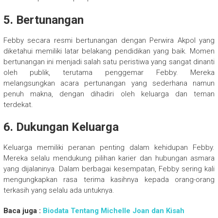
5. Bertunangan
Febby secara resmi bertunangan dengan Perwira Akpol yang
diketahui memiliki latar belakang pendidikan yang baik. Momen
bertunangan ini menjadi salah satu peristiwa yang sangat dinanti
oleh publik, terutama penggemar Febby. Mereka
melangsungkan acara pertunangan yang sederhana namun
penuh makna, dengan dihadiri oleh keluarga dan teman
terdekat.
6. Dukungan Keluarga
Keluarga memiliki peranan penting dalam kehidupan Febby.
Mereka selalu mendukung pilihan karier dan hubungan asmara
yang dijalaninya. Dalam berbagai kesempatan, Febby sering kali
mengungkapkan rasa terima kasihnya kepada orang-orang
terkasih yang selalu ada untuknya.
Baca juga :
Biodata Tentang Michelle Joan dan Kisah