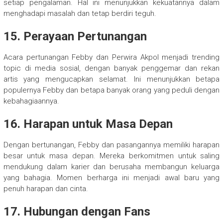
setiap pengalaman. Hal ini menunjukkan kekuatannya dalam
menghadapi masalah dan tetap berdiri teguh.
15. Perayaan Pertunangan
Acara pertunangan Febby dan Perwira Akpol menjadi trending
topic di media sosial, dengan banyak penggemar dan rekan
artis yang mengucapkan selamat. Ini menunjukkan betapa
populernya Febby dan betapa banyak orang yang peduli dengan
kebahagiaannya.
16. Harapan untuk Masa Depan
Dengan bertunangan, Febby dan pasangannya memiliki harapan
besar untuk masa depan. Mereka berkomitmen untuk saling
mendukung dalam karier dan berusaha membangun keluarga
yang bahagia. Momen berharga ini menjadi awal baru yang
penuh harapan dan cinta.
17. Hubungan dengan Fans