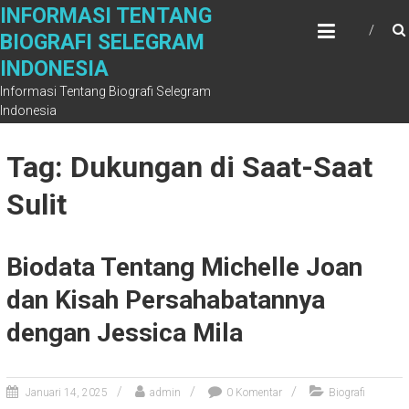
Skip
INFORMASI TENTANG
to
BIOGRAFI SELEGRAM
content
INDONESIA
Informasi Tentang Biografi Selegram
Indonesia
Tag: Dukungan di Saat-Saat
Sulit
Biodata Tentang Michelle Joan
dan Kisah Persahabatannya
dengan Jessica Mila
Januari 14, 2025
admin
0 Komentar
Biografi