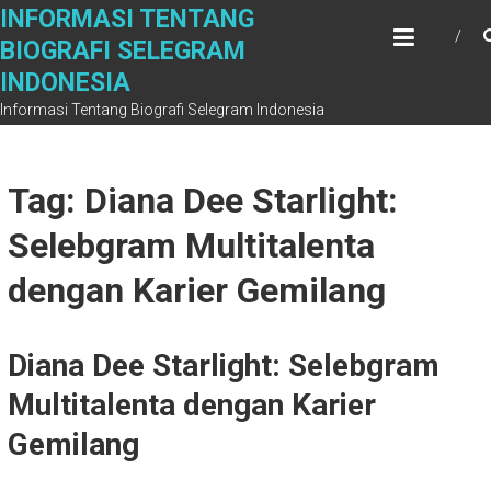
Skip
INFORMASI TENTANG
to
BIOGRAFI SELEGRAM
content
INDONESIA
Informasi Tentang Biografi Selegram Indonesia
Tag: Diana Dee Starlight:
Selebgram Multitalenta
dengan Karier Gemilang
Diana Dee Starlight: Selebgram
Multitalenta dengan Karier
Gemilang