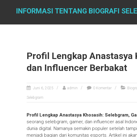
Skip
to
INFORMASI TENTANG BIOGRAFI SEL
content
Profil Lengkap Anastasya
dan Influencer Berbakat
Juni 6, 2025
admin
0 Komentar
Biogr
Selebgram
Profil Lengkap Anastasya Khosasih: Selebgram, Ga
seorang selebgram, gamer, dan influencer asal Indone
dunia digital. Namanya semakin populer setelah tamp
menjadi bagian dari komunitas esports. Artikel ini a