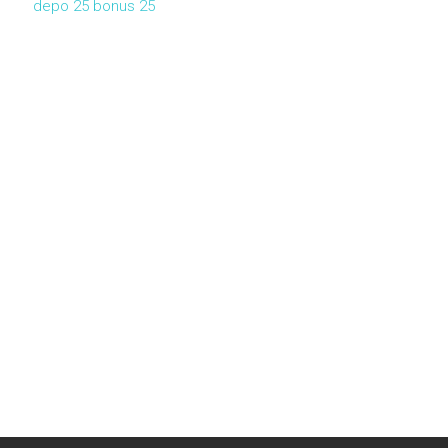
depo 25 bonus 25