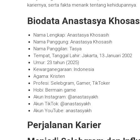
kariernya, serta fakta menarik tentang kehidupannya.
Biodata Anastasya Khosas
Nama Lengkap: Anastasya Khosasih
Nama Panggung: Anastasya Khosasih
Nama Panggilan: Tasya
Tempat, Tanggal Lahir: Jakarta, 13 Januari 2002
Umur: 23 tahun (2025)
Kewarganegaraan: Indonesia
Agama: Kristen
Profesi: Selebgram, Gamer, TikToker
Hobi: Bermain game
Akun Instagram: @anastasyakh
Akun TikTok: @anastasyakh
Akun YouTube: anastasyakh
Perjalanan Karier