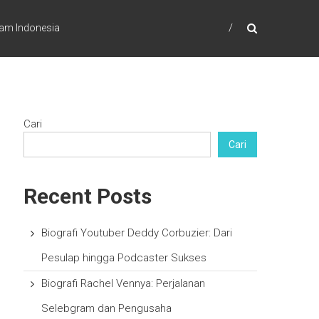
ram Indonesia
Cari
Cari
Recent Posts
Biografi Youtuber Deddy Corbuzier: Dari
Pesulap hingga Podcaster Sukses
Biografi Rachel Vennya: Perjalanan
Selebgram dan Pengusaha