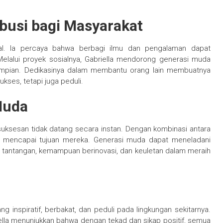
ibusi bagi Masyarakat
sial. Ia percaya bahwa berbagi ilmu dan pengalaman dapat
elalui proyek sosialnya, Gabriella mendorong generasi muda
r impian. Dedikasinya dalam membantu orang lain membuatnya
kses, tetapi juga peduli.
Muda
suksesan tidak datang secara instan. Dengan kombinasi antara
bisa mencapai tujuan mereka. Generasi muda dapat meneladani
i tantangan, kemampuan berinovasi, dan keuletan dalam meraih
ng inspiratif, berbakat, dan peduli pada lingkungan sekitarnya.
iella menunjukkan bahwa dengan tekad dan sikap positif, semua