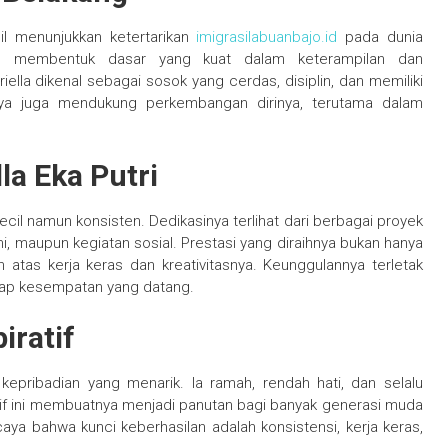
cil menunjukkan ketertarikan
imigrasilabuanbajo.id
pada dunia
tu membentuk dasar yang kuat dalam keterampilan dan
ella dikenal sebagai sosok yang cerdas, disiplin, dan memiliki
anya juga mendukung perkembangan dirinya, terutama dalam
la Eka Putri
ecil namun konsisten. Dedikasinya terlihat dari berbagai proyek
ni, maupun kegiatan sosial. Prestasi yang diraihnya bukan hanya
atas kerja keras dan kreativitasnya. Keunggulannya terletak
iap kesempatan yang datang.
iratif
i kepribadian yang menarik. Ia ramah, rendah hati, dan selalu
tif ini membuatnya menjadi panutan bagi banyak generasi muda
aya bahwa kunci keberhasilan adalah konsistensi, kerja keras,