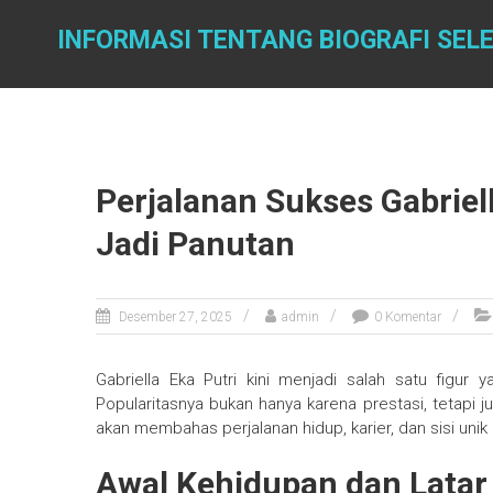
Skip
to
INFORMASI TENTANG BIOGRAFI SEL
content
Perjalanan Sukses Gabriel
Jadi Panutan
Desember 27, 2025
admin
0 Komentar
Gabriella Eka Putri kini menjadi salah satu figur
Popularitasnya bukan hanya karena prestasi, tetapi ju
akan membahas perjalanan hidup, karier, dan sisi unik
Awal Kehidupan dan Latar