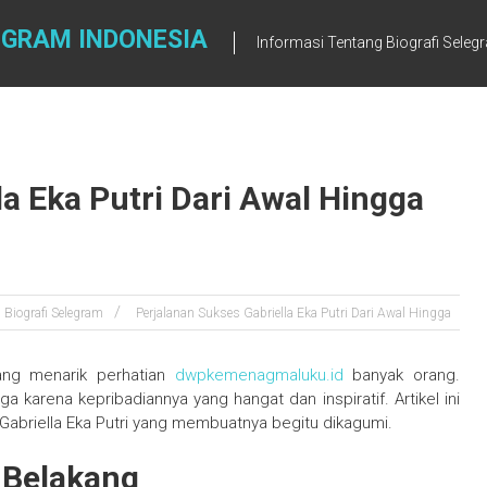
EGRAM INDONESIA
Informasi Tentang Biografi Seleg
la Eka Putri Dari Awal Hingga
Biografi Selegram
Perjalanan Sukses Gabriella Eka Putri Dari Awal Hingga
 yang menarik perhatian
dwpkemenagmaluku.id
banyak orang.
ga karena kepribadiannya yang hangat dan inspiratif. Artikel ini
 Gabriella Eka Putri yang membuatnya begitu dikagumi.
 Belakang