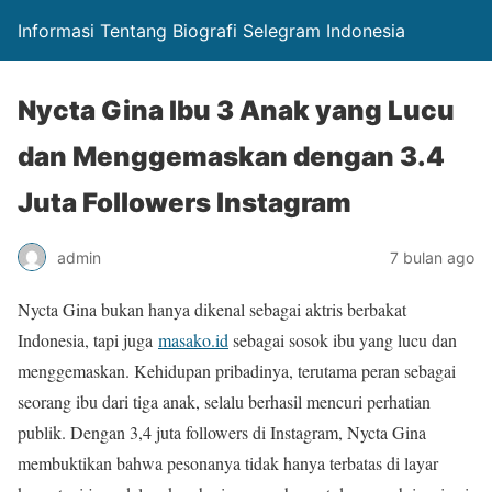
Informasi Tentang Biografi Selegram Indonesia
Nycta Gina Ibu 3 Anak yang Lucu
dan Menggemaskan dengan 3.4
Juta Followers Instagram
admin
7 bulan ago
Nycta Gina bukan hanya dikenal sebagai aktris berbakat
Indonesia, tapi juga
masako.id
sebagai sosok ibu yang lucu dan
menggemaskan. Kehidupan pribadinya, terutama peran sebagai
seorang ibu dari tiga anak, selalu berhasil mencuri perhatian
publik. Dengan 3,4 juta followers di Instagram, Nycta Gina
membuktikan bahwa pesonanya tidak hanya terbatas di layar