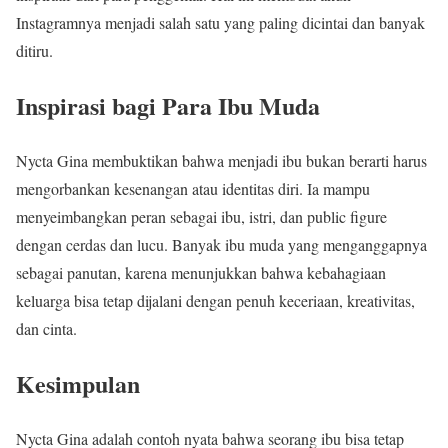
Instagramnya menjadi salah satu yang paling dicintai dan banyak
ditiru.
Inspirasi bagi Para Ibu Muda
Nycta Gina membuktikan bahwa menjadi ibu bukan berarti harus
mengorbankan kesenangan atau identitas diri. Ia mampu
menyeimbangkan peran sebagai ibu, istri, dan public figure
dengan cerdas dan lucu. Banyak ibu muda yang menganggapnya
sebagai panutan, karena menunjukkan bahwa kebahagiaan
keluarga bisa tetap dijalani dengan penuh keceriaan, kreativitas,
dan cinta.
Kesimpulan
Nycta Gina adalah contoh nyata bahwa seorang ibu bisa tetap