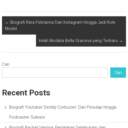
←
Biografi Rara Febtarina Dari Instagram hingga Jadi Role
Model
Inilah Biodata Bella Graceva yang Terbaru
→
Cari
Cari
Recent Posts
Biografi Youtuber Deddy Corbuzier: Dari Pesulap hingga
Podcaster Sukses
Biografi Rachel Vennya: Perjalanan Selebgram dan