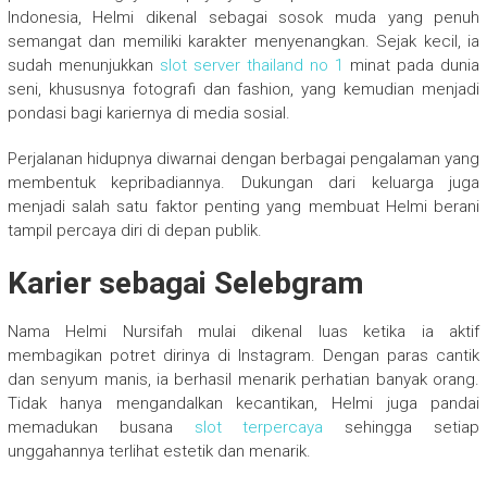
Indonesia, Helmi dikenal sebagai sosok muda yang penuh
semangat dan memiliki karakter menyenangkan. Sejak kecil, ia
sudah menunjukkan
slot server thailand no 1
minat pada dunia
seni, khususnya fotografi dan fashion, yang kemudian menjadi
pondasi bagi kariernya di media sosial.
Perjalanan hidupnya diwarnai dengan berbagai pengalaman yang
membentuk kepribadiannya. Dukungan dari keluarga juga
menjadi salah satu faktor penting yang membuat Helmi berani
tampil percaya diri di depan publik.
Karier sebagai Selebgram
Nama Helmi Nursifah mulai dikenal luas ketika ia aktif
membagikan potret dirinya di Instagram. Dengan paras cantik
dan senyum manis, ia berhasil menarik perhatian banyak orang.
Tidak hanya mengandalkan kecantikan, Helmi juga pandai
memadukan busana
slot terpercaya
sehingga setiap
unggahannya terlihat estetik dan menarik.