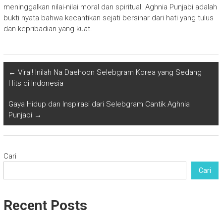
meninggalkan nilai-nilai moral dan spiritual. Aghnia Punjabi adalah
bukti nyata bahwa kecantikan sejati bersinar dari hati yang tulus
dan kepribadian yang kuat.
←
Viral! Inilah Na Daehoon Selebgram Korea yang Sedang
Hits di Indonesia
Gaya Hidup dan Inspirasi dari Selebgram Cantik Aghnia
Punjabi
→
Cari
Cari
Recent Posts