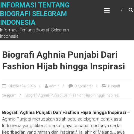
Skip
INFORMASI TENTANG
to
BIOGRAFI SELEGRAM
content
INDONESIA
Informasi Tentang Biografi Selegram
Indonesia
Biografi Aghnia Punjabi Dari
Fashion Hijab hingga Inspirasi
Oktober 24, 2025
admin
0 Komentar
Biografi
Selegram
Biografi Aghnia Punjabi Dari Fashion Hijab hingga Inspirasi
Biografi Aghnia Punjabi Dari Fashion Hijab hingga Inspirasi
–
Aghnia Punjabi merupakan salah satu selebgram cantik asal
Indonesia yang dikenal berkat gaya busana modisnya serta
kepribadian yang ramah dan inspiratif. Ia lahir di Malang, Jawa