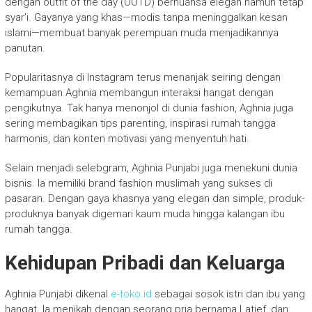
dengan outfit of the day (OOTD) bernuansa elegan namun tetap
syar’i. Gayanya yang khas—modis tanpa meninggalkan kesan
islami—membuat banyak perempuan muda menjadikannya
panutan.
Popularitasnya di Instagram terus menanjak seiring dengan
kemampuan Aghnia membangun interaksi hangat dengan
pengikutnya. Tak hanya menonjol di dunia fashion, Aghnia juga
sering membagikan tips parenting, inspirasi rumah tangga
harmonis, dan konten motivasi yang menyentuh hati.
Selain menjadi selebgram, Aghnia Punjabi juga menekuni dunia
bisnis. Ia memiliki brand fashion muslimah yang sukses di
pasaran. Dengan gaya khasnya yang elegan dan simple, produk-
produknya banyak digemari kaum muda hingga kalangan ibu
rumah tangga.
Kehidupan Pribadi dan Keluarga
Aghnia Punjabi dikenal
e-toko.id
sebagai sosok istri dan ibu yang
hangat. Ia menikah dengan seorang pria bernama Latief, dan