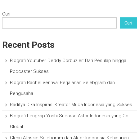
Cari
Cari
Recent Posts
Biografi Youtuber Deddy Corbuzier: Dari Pesulap hingga
Podcaster Sukses
Biografi Rachel Vennya: Perjalanan Selebgram dan
Pengusaha
Raditya Dika Inspirasi Kreator Muda Indonesia yang Sukses
Biografi Lengkap Yoshi Sudarso Aktor Indonesia yang Go
Global
Glenn Alinskie Selebgram dan Aktor Indonesia Kehidupan