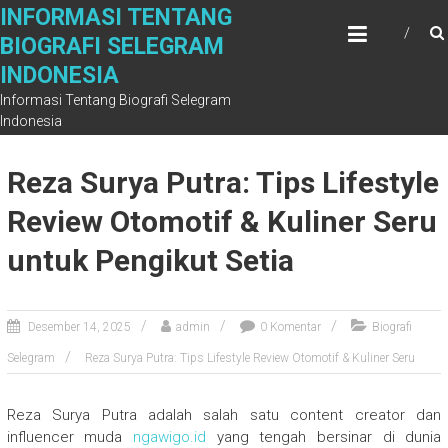
Skip
INFORMASI TENTANG
to
BIOGRAFI SELEGRAM
content
INDONESIA
Informasi Tentang Biografi Selegram
Indonesia
Reza Surya Putra: Tips Lifestyle
Review Otomotif & Kuliner Seru
untuk Pengikut Setia
Desember 14, 2025
admin
0 Komentar
Biografi
Selegram
Reza Surya Putra: Tips Lifestyle Review Otomotif & Kuliner Seru
Reza Surya Putra adalah salah satu content creator dan
influencer muda
ngawigo.id
yang tengah bersinar di dunia